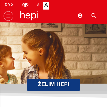
A
A
Hepi
ŽELIM HEPI