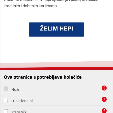
Koristite besplatnu m-hepi aplikaciju i plaćajte račune
kreditnim i debitnim karticama.
ŽELIM HEPI
Ova stranica upotrebljava kolačiće
Nužni
Zaštita osobnih podataka
Funkcionalni
Izjava o kolačićima
Statistički