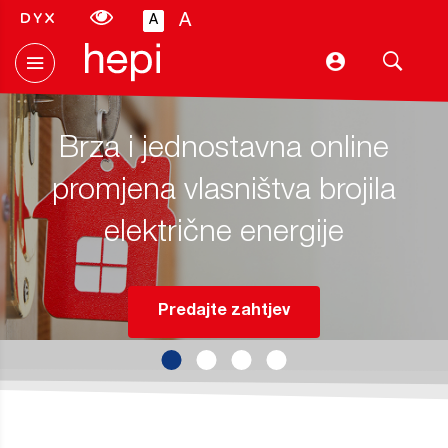
A
A
Hepi
Brza i jednostavna online
promjena vlasništva brojila
električne energije
Predajte zahtjev