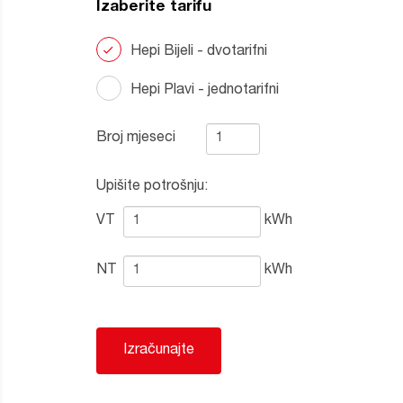
Izaberite tarifu
Hepi Bijeli - dvotarifni
Hepi Plavi - jednotarifni
Broj mjeseci
Upišite potrošnju:
VT
kWh
NT
kWh