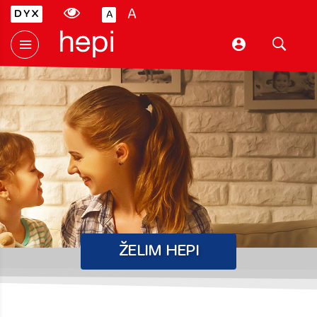
A
A
Hepi
ŽELIM HEPI