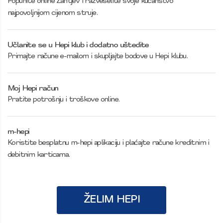
Popunite online Zahtjev i razveselite svoje kućanstvo
najpovoljnijom cijenom struje.
Učlanite se u Hepi klub i dodatno uštedite
Primajte račune e-mailom i skupljajte bodove u Hepi klubu.
Moj Hepi račun
Pratite potrošnju i troškove online.
m-hepi
Koristite besplatnu m-hepi aplikaciju i plaćajte račune kreditnim i
debitnim karticama.
ŽELIM HEPI