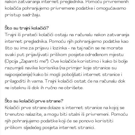
nakon zatvaranja internet preglednika. Pomoću privremenih
kolačića pohranjujemo privremene podatke i omogućavamo
pristup sadržaju.
Što su trajni kolačići?
Trajni ili prateći kolačići ostaju na računalu nakon zatvaranja
internet preglednika. Pomoću njih pohranjujemo podatke kao
što su ime za prijavu i lozinka - na taj način se ne morate
svaki put prijavljivati prilikom posjete određenom mjestu
(Opcija „Zapamti me“). Ove kolačiće koristimo i kako bi bolje
razumjeli navike korisnika (na primjer koje stranice su
najposjećenije) kako bi mogli poboljšati internet stranice i
prilagoditi ih vama. Trajni kolačići ostat će na računalu dok
ne isteknu ili dok ih ručno ne obrišete.
Što su kolačići prve strane?
Kolačići prve strane dolaze s internet stranice na kojoj se
trenutno nalazite, a mogu biti stalni ili privremeni. Pomoću
njih pohranjujemo podatke koji će se ponovo koristiti
prilikom sljedećeg posjeta internet stranici.