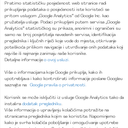
Pratimo statističku posjećenost web stranice radi
prikupljanja podataka o posjećenosti iste koristeći se
pritom uslugom „Google Analytics“ od Google Inc. kao
pružatelja usluge. Podaci prikupljeni putem servisa „Google
Analytics“ statističkog su prikaza, anonimni i ograničeni su
samo na: broj posjetitelja navedenih servisa, identifikacija
preglednika i ključnih riječi koje vode do mjesta, otkrivanje
poteškoća prilikom navigacije i utvrđivanje onih podataka koji
najviše ili najmanje zanimaju naše korisnike.
Detaljne informacije
o ovoj usluzi.
Više o informacijama koje Google prikuplja, kako ih
upotrebljava i kako kontrolirati informacije poslane Googleu
saznajte na:
Google pravila o privatnosti.
Korisnik se može isključiti iz usluge Google Analytics tako da
instalira
dodatak pregledniku
.
Više informacija o upravljanju kolačićima potražite na
stranicama preglednika kojim se koristite. Napominjemo
kako je svrha kolačića poboljšanje i omogućivanje upotrebe