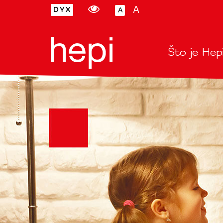
A
A
Hepi
Glavni
Što je Hep
izbornik