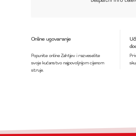
besplatni info tele
Online ugovaranje
Učl
do
Popunite online Zahtjev i razveselite
Pri
svoje kućanstvo najpovoljnijom cijenom
sku
struje.