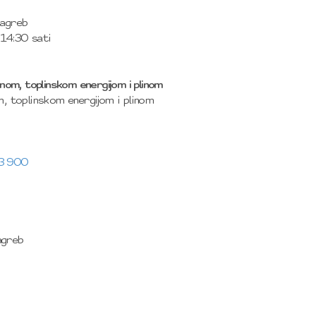
Zagreb
 14:30 sati
om, toplinskom energijom i plinom
, toplinskom energijom i plinom
23 900
agreb