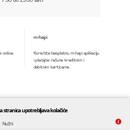
- 7:30 do 15:00 sati
m-hepi
 online.
Koristite besplatnu m-hepi aplikaciju
i plaćajte račune kreditnim i
debitnim karticama.
a stranica upotrebljava kolačiće
Nužni