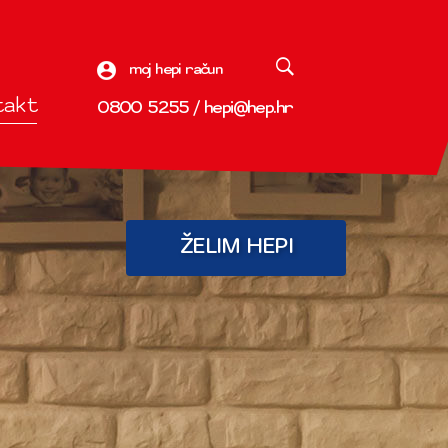
moj hepi račun
takt
0800 5255
/
hepi@hep.hr
ŽELIM HEPI