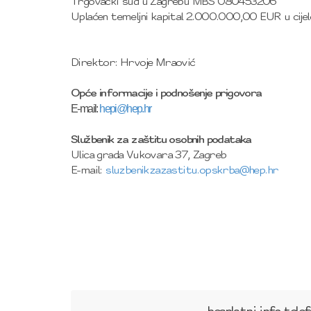
Trgovački sud u Zagrebu MBS 080453206
Uplaćen temeljni kapital 2.000.000,00 EUR u cijel
Direktor: Hrvoje Mraović
Opće informacije i podnošenje prigovora
E-mail:
hepi@hep.hr
Službenik za zaštitu osobnih podataka
Ulica grada Vukovara 37, Zagreb
E-mail:
sluzbenikzazastitu.opskrba@hep.hr