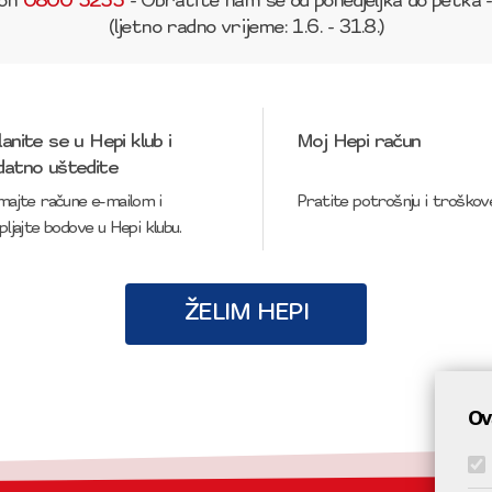
fon
0800 5255
- Obratite nam se od ponedjeljka do petka 
(ljetno radno vrijeme: 1.6. - 31.8.)
anite se u Hepi klub i
Moj Hepi račun
datno uštedite
majte račune e-mailom i
Pratite potrošnju i troškove
pljajte bodove u Hepi klubu.
ŽELIM HEPI
Ov