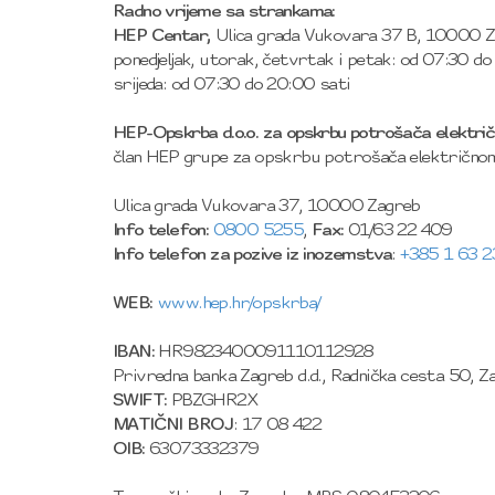
Radno vrijeme sa strankama:
HEP Centar,
Ulica grada Vukovara 37 B, 10000 
ponedjeljak, utorak, četvrtak i petak: od 07:30 do
srijeda: od 07:30 do 20:00 sati
HEP-Opskrba d.o.o. za opskrbu potrošača električn
član HEP grupe za opskrbu potrošača električnom
Ulica grada Vukovara 37, 10000 Zagreb
Info telefon:
0800 5255
,
Fax:
01/63 22 409
Info telefon za pozive iz inozemstva
:
+385 1 63 
WEB:
www.hep.hr/opskrba/
IBAN:
HR9823400091110112928
Privredna banka Zagreb d.d., Radnička cesta 50, Z
SWIFT:
PBZGHR2X
MATIČNI BROJ
: 17 08 422
OIB:
63073332379