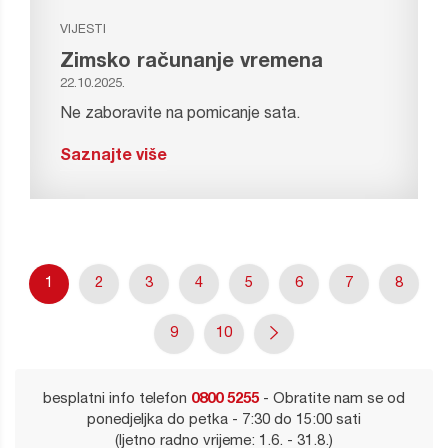
VIJESTI
Zimsko računanje vremena
22.10.2025.
Ne zaboravite na pomicanje sata.
Saznajte više
1
2
3
4
5
6
7
8
9
10
besplatni info telefon
0800 5255
- Obratite nam se od
ponedjeljka do petka - 7:30 do 15:00 sati
(ljetno radno vrijeme: 1.6. - 31.8.)