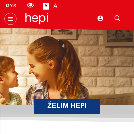
A
A
Hepi
ŽELIM HEPI